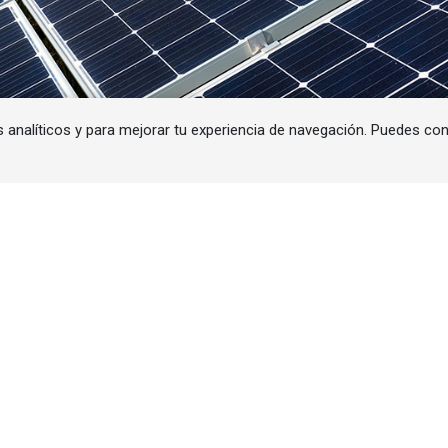
s analíticos y para mejorar tu experiencia de navegación. Puedes co
otovoltaica en España está reduciendo los ingresos y
odría conducir a situaciones financieras riesgosas y
ad fotovoltaica en España está modificando las cond