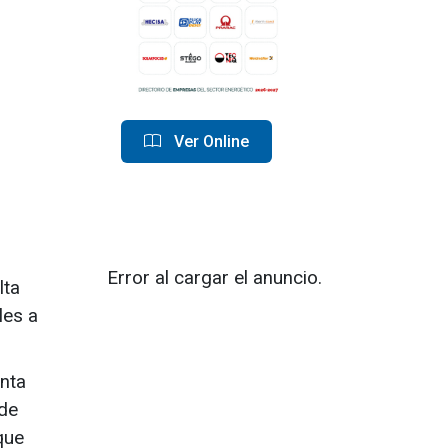
Ver Online
Error al cargar el anuncio.
lta
les a
enta
 de
que