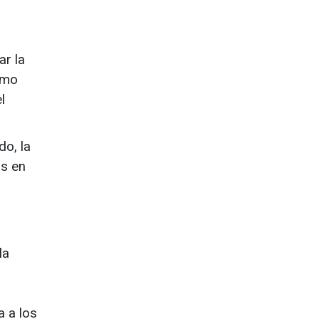
ar la
omo
l
do, la
os en
la
a a los