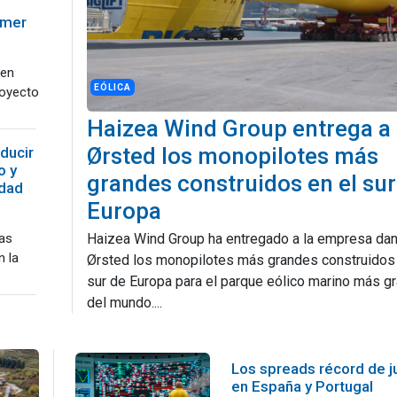
imer
 en
EÓLICA
royecto
Haizea Wind Group entrega a
Ørsted los monopilotes más
ducir
o y
grandes construidos en el sur
idad
Europa
las
Haizea Wind Group ha entregado a la empresa da
n la
Ørsted los monopilotes más grandes construidos 
sur de Europa para el parque eólico marino más g
del mundo....
Los spreads récord de ju
en España y Portugal