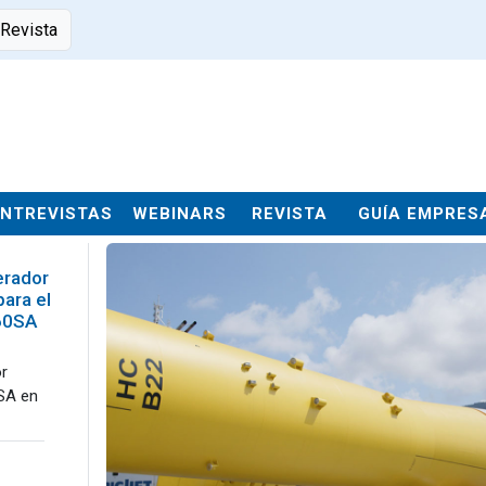
 Revista
ENTREVISTAS
WEBINARS
REVISTA
GUÍA EMPRES
erador
para el
-60SA
or
0SA en