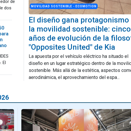
eedor de
MOVILIDAD SOSTENIBLE - ECOMOTION
de dos
El diseño gana protagonismo
la movilidad sostenible: cinco
50
para
años de evolución de la filoso
on
ano
"Opposites United" de Kia
FIDES
La apuesta por el vehículo eléctrico ha situado el
. El
diseño en un lugar estratégico dentro de la movili
sostenible. Más allá de la estética, aspectos com
aerodinámica, el aprovechamiento del espa...
026