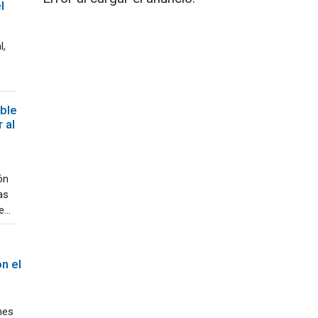
l
l,
ble
 al
ón
as
...
n el
nes