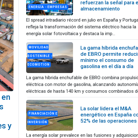
refuerzan la señal para e
ENERGÍA - EMPRESAS
almacenamiento
El spread intradiario récord en julio en España y Portuga
refleja la transformación del sistema eléctrico hacia la
energía solar fotovoltaica y destaca la imp...
La gama híbrida enchufa
MOVILIDAD
de EBRO permite reducir
SOSTENIBLE -
mínimo el consumo de
ECOMOTION
gasolina en el día a día
La gama híbrida enchufable de EBRO combina propulsi
eléctrica con motor de gasolina, alcanzando autonomí
eléctricas de hasta 140 km y consumos combinados de
 en
s
La solar lidera el M&A
energético en España co
FINANCIACIÓN E
52% de las operaciones
INVERSIÓN
es y
La energía solar prevalece en las fusiones y adquisicio